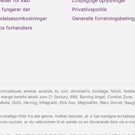
elser for køb
Lovpligtige oplysninger
 fungerer det
Privatlivspolitik
ndelsesomkostninger
Generelle forretningsbeting
os forhandlere
oseksuel, amatør, asiatisk, bi, sort, dominatrix, bondage, fetish, fødder, 
 mange kendte labels som 21 Sextury, 666, Burning Angel, Combat Zone, D
 Media, GGG, Herzog, Inflagranti, Kick Ass, Magmafilm, Marc Dorcel, Naug
ellige titler fra alle genrer, hvilket betyder, at vi kan beregne en købspris 
ores system, er du velkommen til at sende os en tilsvarende liste via e-mai