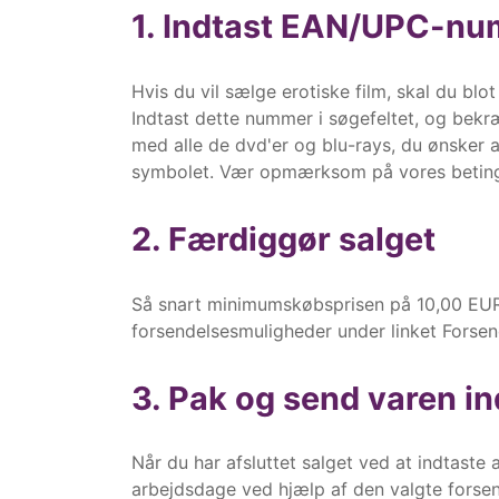
1. Indtast EAN/UPC-num
Hvis du vil sælge erotiske film, skal du 
Indtast dette nummer i søgefeltet, og bekræf
med alle de dvd'er og blu-rays, du ønsker at
symbolet. Vær opmærksom på vores betinge
2. Færdiggør salget
Så snart minimumskøbsprisen på 10,00 EUR e
forsendelsesmuligheder under linket Forse
3. Pak og send varen in
Når du har afsluttet salget ved at indtast
arbejdsdage ved hjælp af den valgte forse