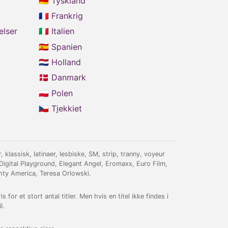
🇩🇪 Tyskland
🇫🇷 Frankrig
elser
🇮🇹 Italien
🇪🇸 Spanien
🇳🇱 Holland
🇩🇰 Danmark
🇵🇱 Polen
🇨🇿 Tjekkiet
klassisk, latinaer, lesbiske, SM, strip, tranny, voyeur
igital Playground, Elegant Angel, Eromaxx, Euro Film,
hty America, Teresa Orlowski.
for et stort antal titler. Men hvis en titel ikke findes i
l.