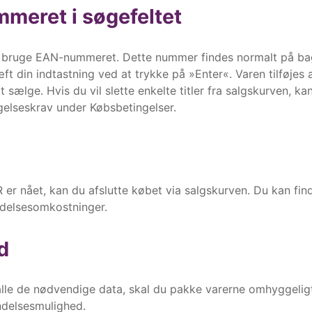
meret i søgefeltet
blot bruge EAN-nummeret. Dette nummer findes normalt på b
t din indtastning ved at trykke på »Enter«. Varen tilføjes 
 sælge. Hvis du vil slette enkelte titler fra salgskurven, ka
lseskrav under Købsbetingelser.
r nået, kan du afslutte købet via salgskurven. Du kan fin
ndelsesomkostninger.
d
e alle de nødvendige data, skal du pakke varerne omhyggelig
ndelsesmulighed.