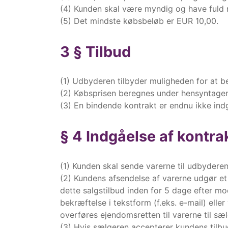
(4) Kunden skal være myndig og have fuld 
(5) Det mindste købsbeløb er EUR 10,00.
3 § Tilbud
(1) Udbyderen tilbyder muligheden for at 
(2) Købsprisen beregnes under hensyntagen 
(3) En bindende kontrakt er endnu ikke in
§ 4 Indgåelse af kontra
(1) Kunden skal sende varerne til udbyderen
(2) Kundens afsendelse af varerne udgør et
dette salgstilbud inden for 5 dage efter m
bekræftelse i tekstform (f.eks. e-mail) elle
overføres ejendomsretten til varerne til sæ
(3) Hvis sælgeren accepterer kundens tilbu