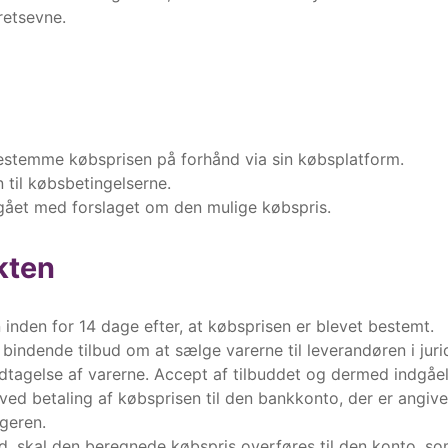
retsevne.
bestemme købsprisen på forhånd via sin købsplatform.
til købsbetingelserne.
dgået med forslaget om den mulige købspris.
kten
 inden for 14 dage efter, at købsprisen er blevet bestemt.
 bindende tilbud om at sælge varerne til leverandøren i jur
odtagelse af varerne. Accept af tilbuddet og dermed indgåe
r ved betaling af købsprisen til den bankkonto, der er angiv
lgeren.
d, skal den beregnede købspris overføres til den konto, so