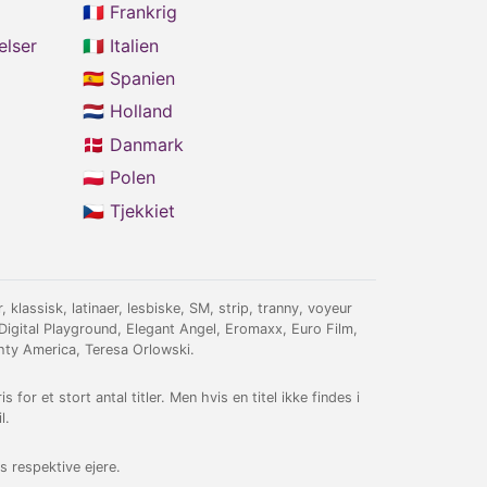
🇫🇷 Frankrig
elser
🇮🇹 Italien
🇪🇸 Spanien
🇳🇱 Holland
🇩🇰 Danmark
🇵🇱 Polen
🇨🇿 Tjekkiet
klassisk, latinaer, lesbiske, SM, strip, tranny, voyeur
igital Playground, Elegant Angel, Eromaxx, Euro Film,
hty America, Teresa Orlowski.
for et stort antal titler. Men hvis en titel ikke findes i
l.
 respektive ejere.