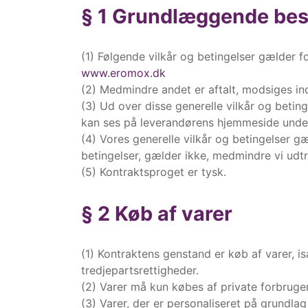
§ 1 Grundlæggende be
(1) Følgende vilkår og betingelser gælder
www.eromox.dk
(2) Medmindre andet er aftalt, modsiges in
(3) Ud over disse generelle vilkår og beti
kan ses på leverandørens hjemmeside unde
(4) Vores generelle vilkår og betingelser gæ
betingelser, gælder ikke, medmindre vi udt
(5) Kontraktsproget er tysk.
§ 2 Køb af varer
(1) Kontraktens genstand er køb af varer, i
tredjepartsrettigheder.
(2) Varer må kun købes af private forbruger
(3) Varer, der er personaliseret på grundla