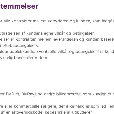
stemmelser
 for alle kontrakter mellem udbyderen og kunden, som indg
ddragelsen af kundens egne vilkår og betingelser.
ngelser er kontrakten mellem leverandøren og kunden baser
r »Købsbetingelser«.
lder udelukkende. Eventuelle vilkår og betingelser fra kunde
rykkeligt accepterer dem.
sær DVD'er, BluRays og andre billedbærere, som kunden er ene
e eller kommercielle sælgere, der ikke handler som led i en
g af en aktiveringskode, købes ikke af udbyderen.