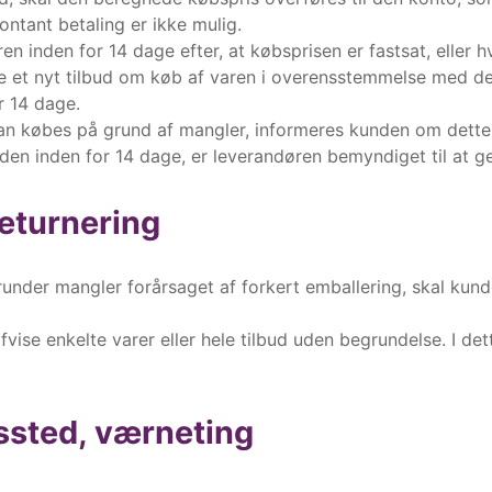
ntant betaling er ikke mulig.
en inden for 14 dage efter, at købsprisen er fastsat, eller 
de et nyt tilbud om køb af varen i overensstemmelse med de
r 14 dage.
an købes på grund af mangler, informeres kunden om dette i
den inden for 14 dage, er leverandøren bemyndiget til at g
eturnering
runder mangler forårsaget af forkert emballering, skal kun
fvise enkelte varer eller hele tilbud uden begrundelse. I dette
essted, værneting