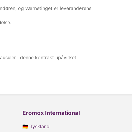
randøren, og værnetinget er leverandørens
else.
lausuler i denne kontrakt upåvirket.
Eromox International
🇩🇪 Tyskland