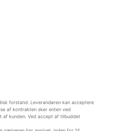
idisk forstand. Leverandøren kan acceptere
lse af kontrakten sker enten ved
et af kunden. Ved accept af tilbuddet
m sælgeren har angivet, inden for 14