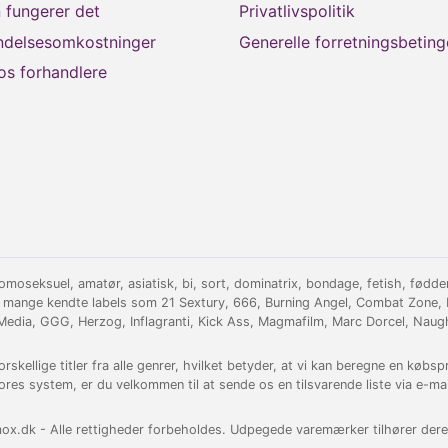
 fungerer det
Privatlivspolitik
ndelsesomkostninger
Generelle forretningsbeting
os forhandlere
oseksuel, amatør, asiatisk, bi, sort, dominatrix, bondage, fetish, fødder, 
 mange kendte labels som 21 Sextury, 666, Burning Angel, Combat Zone, D
 Media, GGG, Herzog, Inflagranti, Kick Ass, Magmafilm, Marc Dorcel, Naug
ellige titler fra alle genrer, hvilket betyder, at vi kan beregne en købspris 
ores system, er du velkommen til at sende os en tilsvarende liste via e-mai
x.dk - Alle rettigheder forbeholdes. Udpegede varemærker tilhører deres